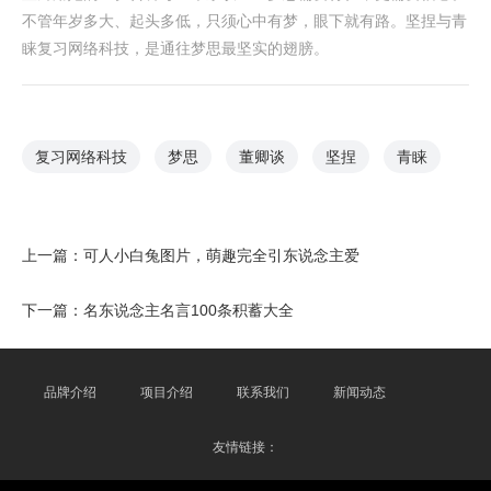
不管年岁多大、起头多低，只须心中有梦，眼下就有路。坚捏与青
睐复习网络科技，是通往梦思最坚实的翅膀。
复习网络科技
梦思
董卿谈
坚捏
青睐
上一篇：
可人小白兔图片，萌趣完全引东说念主爱
下一篇：
名东说念主名言100条积蓄大全
品牌介绍
项目介绍
联系我们
新闻动态
友情链接：