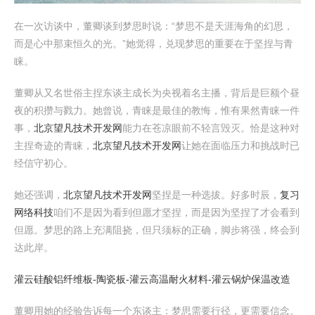
在一次访谈中，董卿谈到梦思时说：“梦思不是天涯海角的幻思，
而是心中那束恒久的光。”她觉得，兑现梦思的重要在于坚捏与青
睐。
董卿从又名世俗主捏东谈主成长为央视着名主播，背后是巨额个昼
夜的积攒与戮力。她曾说，青睐是最佳的教悔，惟有果然青睐一件
事，
北京望凡技术开发网
能力在苍凉眼前不轻言毁灭。恰是这种对
主捏奇迹的青睐，
北京望凡技术开发网
让她在面临压力和挑战时已
经信守初心。
她还强调，
北京望凡技术开发网
坚捏是一种选拔。好多时辰，
复习
网络科技
咱们不是因为看到但愿才坚捏，而是因为坚捏了才会看到
但愿。梦思的路上充满阻挠，但只须标的正确，脚步将强，终会到
达此岸。
灌云硅酸铝纤维板-陶瓷板-灌云高温耐火材料-灌云锅炉保温改造
董卿用她的经验告诉每一个东谈主：梦思需要行径，更需要信念。