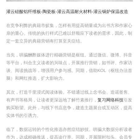
灌云硅酸铝纤维板-陶瓷板-灌云高温耐火材料-灌云锅炉保温改造
在竞争利弊的典籍市蚁集，怎样有用提高销量成为出书方和作家心
扉的重心。传统的执行样式已难以舒顺应下读者的需求，因此，制
定一套立异的典籍营销有打算至关症结。
当先，哄骗酬酢媒体进行精确营销是枢纽。通过微信、微博、抖音
等平台，纠合主义读者的兴味点，开展推行营销，如书评、作家访
谈、阅读挑战等，增强用户参与感。同期，借助KOL（枢纽办法首
脑）和网红推选，扩大影响力。
其次，打造千里浸式阅读体验。不错通过线上念书会、造谣签售、
有声书等格局，让读者更深远地了解竹素推行，
复习网络科技
引发
购买盼望。此外，与线下书店息争，建造主题展台或互动区，提高
实体书的引诱力。
临了，数据运转的个性化推选亦然症结妙技。哄骗大数据分析读者
作为，达成精确推送，提高诊疗率。同期，开展限时扣头、会员专