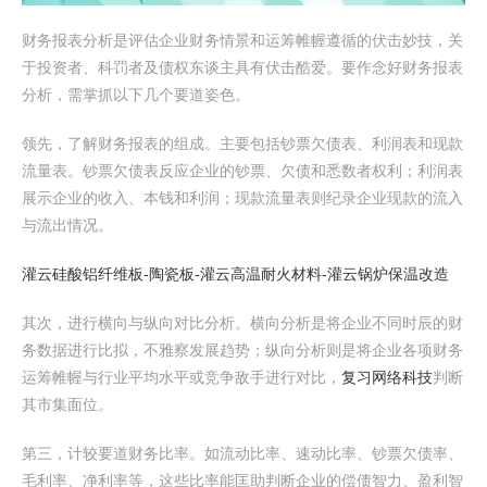
财务报表分析是评估企业财务情景和运筹帷幄遵循的伏击妙技，关
于投资者、科罚者及债权东谈主具有伏击酷爱。要作念好财务报表
分析，需掌抓以下几个要道姿色。
领先，了解财务报表的组成。主要包括钞票欠债表、利润表和现款
流量表。钞票欠债表反应企业的钞票、欠债和悉数者权利；利润表
展示企业的收入、本钱和利润；现款流量表则纪录企业现款的流入
与流出情况。
灌云硅酸铝纤维板-陶瓷板-灌云高温耐火材料-灌云锅炉保温改造
其次，进行横向与纵向对比分析。横向分析是将企业不同时辰的财
务数据进行比拟，不雅察发展趋势；纵向分析则是将企业各项财务
运筹帷幄与行业平均水平或竞争敌手进行对比，
复习网络科技
判断
其市集面位。
第三，计较要道财务比率。如流动比率、速动比率、钞票欠债率、
毛利率、净利率等，这些比率能匡助判断企业的偿债智力、盈利智