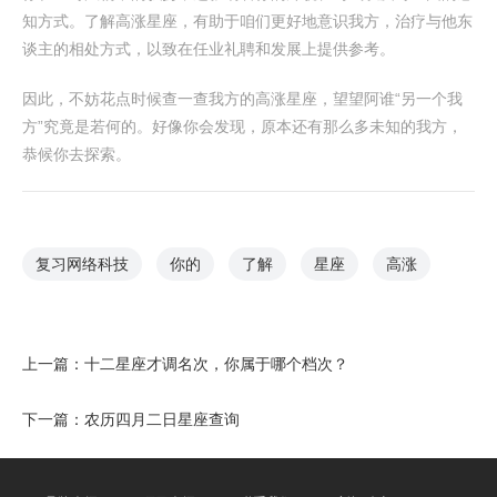
知方式。了解高涨星座，有助于咱们更好地意识我方，治疗与他东
谈主的相处方式，以致在任业礼聘和发展上提供参考。
因此，不妨花点时候查一查我方的高涨星座，望望阿谁“另一个我
方”究竟是若何的。好像你会发现，原本还有那么多未知的我方，
恭候你去探索。
复习网络科技
你的
了解
星座
高涨
上一篇：
十二星座才调名次，你属于哪个档次？
下一篇：
农历四月二日星座查询